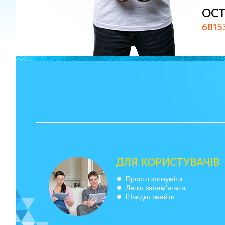
Ост
6815
ДЛЯ КОРИСТУВАЧІВ
Просто зрозуміти
Легко запам'ятати
Швидко знайти