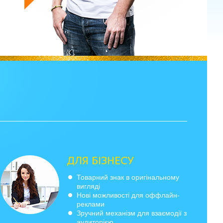
ДЛЯ БІЗНЕСУ
Товарний знак в оригінальному
вигляді
Нові можливості для оффлайн-
реклами
Зручний механізм для взаємодії з
аудиторією