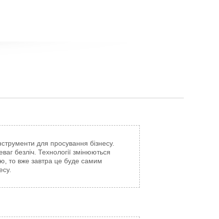
нструменти для просування бізнесу.
еваг безліч. Технології змінюються
ею, то вже завтра це буде самим
есу.