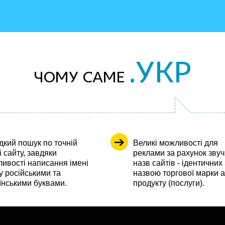
.УКР
Чому саме
кий пошук по точній
Великі можливості для
і сайту, завдяки
реклами за рахунок зву
ивості написання імені
назв сайтів - ідентичних 
у російськими та
назвою торгової марки 
їнськими буквами.
продукту (послуги).