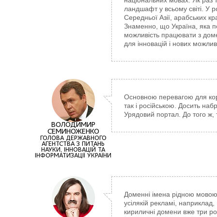
національних мовах. Як раз 
ландшафт у всьому світі. У р
Середньої Азії, арабських кр
Знаменно, що Україна, яка п
можливість працювати з дом
для інновацій і нових можлив
Основною перевагою для кори
так і російською. Досить наб
Урядовий портал. До того ж,
ВОЛОДИМИР
СЕМИНОЖЕНКО
ГОЛОВА ДЕРЖАВНОГО
АГЕНТСТВА З ПИТАНЬ
НАУКИ, ІННОВАЦІЙ ТА
ІНФОРМАТИЗАЦІЇ УКРАЇНИ
Доменні імена рідною мовою
усілякій рекламі, наприклад,
кириличні домени вже три ро