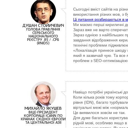
Сьогодні вміст сайтів на рі
використання різних мов, з б
Ці питання розбираються в мо
Ми маємо перші кириличні до
ДУШАН СТОЙИЧЕВИЧ
Зараз вже не варто сперечат
ГОЛОВА ПРАВЛІННЯ
СЕРБСЬКОГО
Зараз однією з найбільших п
НАЦІОНАЛЬНОГО
завдання відображення кири
РЕЄСТРУ .RS / .СРБ
(RNIDS)
технічні проблеми підживлюю
«Локалізація принесе шкоду г
який я зазвичай чую. Та все
проблем з SEO-оптимізацією 
Навіщо потрібні українські 
Коли кілька років тому корп
рівня (IDN), багато турбувал
віртуальні межі між «нормал
МИХАЙЛО ЯКУШЕВ
Це виявилося зовсім не так.
ВІЦЕ-ПРЕЗИДЕНТ
КОРПОРАЦІЇ ICANN ПО
Для дуже багатьох користувач
КРАЇНАХ СХІДНОЇ ЄВРОПИ
рідній мові, особливо якщо 
ТА ЦЕНТРАЛЬНОЇ АЗІЇ