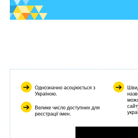
Однозначно асоціюється з
Швид
Україною.
назв
можл
сайт
Велике число доступних для
укра
реєстрації імен.