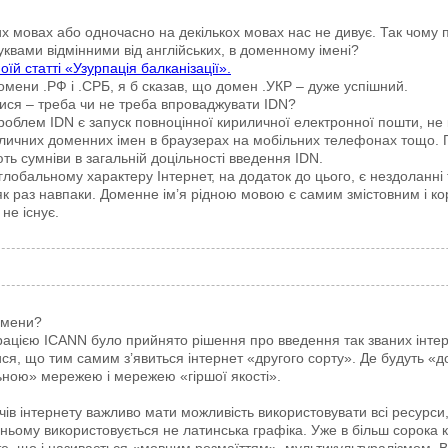
зних мовах або одночасно на декількох мовах нас не дивує. Так чому
уквами відмінними від англійських, в доменному імені?
їй статті «Узурпація балканізації».
мени .РФ і .СРБ, я б сказав, що домен .УКР – дуже успішний.
ися – треба чи не треба впроваджувати IDN?
роблем IDN є запуск повноцінної кириличної електронної пошти, не
личних доменних імен в браузерах на мобільних телефонах тощо. 
ть сумніви в загальній доцільності введення IDN.
лобальному характеру Інтернет, на додаток до цього, є нездоланні т
 як раз навпаки. Доменне ім’я рідною мовою є самим змістовним і к
не існує.
домени?
орацією ICANN було прийнято рішення про введення так званих інте
ися, що тим самим з’явиться інтернет «другого сорту». Де будуть «д
ьною» мережею і мережею «гіршої якості».
ів інтернету важливо мати можливість використовувати всі ресурси,
в ньому використовується не латинська графіка. Уже в більш сорока