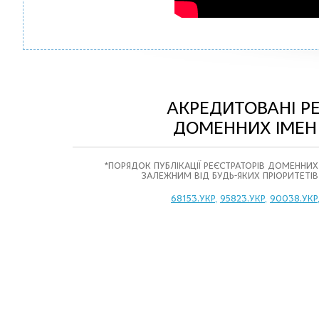
АКРЕДИТОВАНІ Р
ДОМЕННИХ ІМЕН
*ПОРЯДОК ПУБЛІКАЦІЇ РЕЄСТРАТОРІВ ДОМЕННИХ І
ЗАЛЕЖНИМ ВІД БУДЬ-ЯКИХ ПРІОРИТЕТІВ
68153.УКР
,
95823.УКР
,
90038.УКР