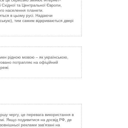
се це серйозно змінює інтернет-
і Східної та Центральної Європи,
ього населення планети.
иться в цьому русі. Надаючи
ськую), тим самим відкриваються двері
мен рідною мовою – як українською,
нтовано потрапляє на офіційний
режі.
ршу чергу, це перевага використання в
ламі. Якщо подивитися на досвід РФ, де
овнішньої реклами зав’язані на