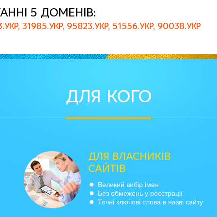
анні 5 доменів:
3.укр
31985.укр
95823.укр
51556.укр
90038.укр
ДЛЯ КОГО
ДЛЯ ВЛАСНИКІВ
САЙТІВ
Великий вибір імен
Без обмежень у реєстрації
Точні ключові слова в назві сайту