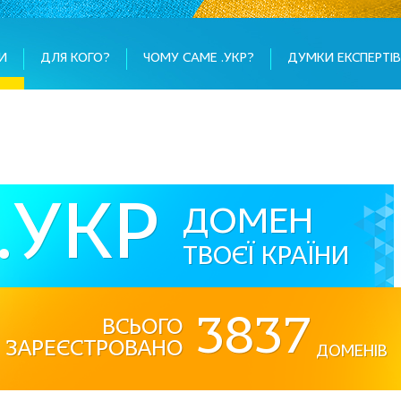
И
ДЛЯ КОГО?
ЧОМУ САМЕ .УКР?
ДУМКИ ЕКСПЕРТІВ
.УКР
ДОМЕН
ТВОЄЇ КРАЇНИ
3837
Всього
зареєстровано
ДОМЕНІВ