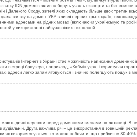
те, що і називається «мовним розмаїттям», мультикультуралізмом. В
озвитку IDN доменів активно беруть участь експерти та бізнесмени з
аїн і Далекого Сходу, жителі яких складають більше двох третин вс
одала заявку на домен .УКР в числі перших трьох країн, теж знаход
енними адресами на рідних мовах (включаючи українськую та росій
остей у використанні найсучасніших технологій.
стувачів Інтернет в Україні стає можливість написання доменних і
рати в строці браузера, наприклад, «Кабмін.укр», і користувач гара
 такі адреси легко запам’ятовуються і значно полегшують пошук в ме
 мають деякі переваги перед доменними іменами на латиниці. В пе
 в аудіальній. Друга важлива річ – це використання в зовнішній рек
ки як використовуються, то можна побачити, що приблизно 30-40% з