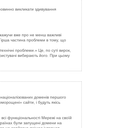
 повинно викликати здивування
 кажучи вже про не менш важливі
Гірша частина проблеми в тому, що
ехнічні проблеми.» Це, по суті вирок,
ористувачі вибирають його. При цьому
рнаціоналізованих доменів першого
оморощені» сайти, і будуть якісь
 всі функціональності Мережі на своїй
 країнах були запущені домени на