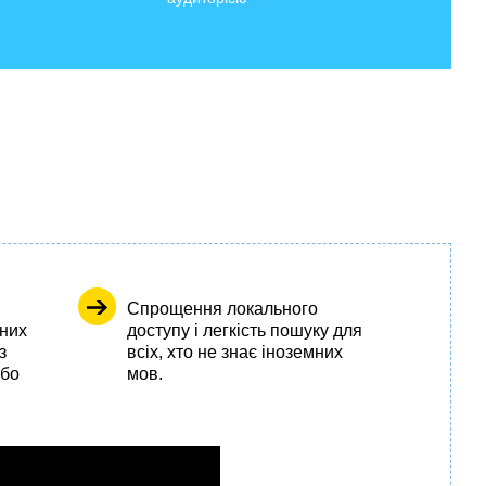
Спрощення локального
чних
доступу і легкість пошуку для
з
всіх, хто не знає іноземних
або
мов.