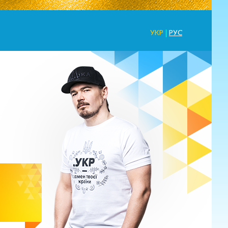
УКР
Рус